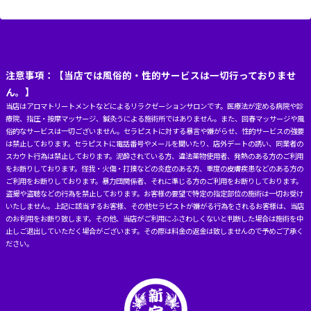
注意事項：【当店では風俗的・性的サービスは一切行っておりませ
ん。】
当店はアロマトリートメントなどによるリラクゼーションサロンです。医療法が定める病院や診
療院、指圧・按摩マッサージ、鍼灸うによる施術所ではありません。また、回春マッサージや風
俗的なサービスは一切ございません。セラピストに対する暴言や嫌がらせ、性的サービスの強要
は禁止しております。セラピストに電話番号やメールを聞いたり、店外デートの誘い、同業者の
スカウト行為は禁止しております。泥酔されている方、違法薬物使用者、発熱のある方のご利用
をお断りしております。怪我・火傷・打撲などの炎症のある方、重度の皮膚疾患などのある方の
ご利用をお断りしております。暴力団関係者、それに準じる方のご利用をお断りしております。
盗撮や盗聴などの行為を禁止しております。お客様の要望で特定の指定部位の施術は一切お受け
いたしません。上記に該当するお客様、その他セラピストが嫌がる行為をされるお客様は、当店
のお利用をお断り致します。その他、当店がご利用にふさわしくないと判断した場合は施術を中
止しご退出していただく場合がございます。その際は料金の返金は致しませんので予めご了承く
ださい。